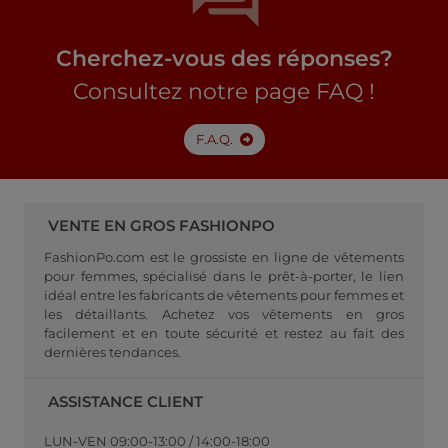
Cherchez-vous des réponses?
Consultez notre page FAQ !
F.A.Q.
VENTE EN GROS FASHIONPO
FashionPo.com est le grossiste en ligne de vêtements
pour femmes, spécialisé dans le prêt-à-porter, le lien
idéal entre les fabricants de vêtements pour femmes et
les détaillants. Achetez vos vêtements en gros
facilement et en toute sécurité et restez au fait des
dernières tendances.
ASSISTANCE CLIENT
LUN-VEN 09:00-13:00 / 14:00-18:00