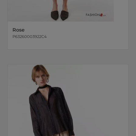
Rose
P63260003922C4