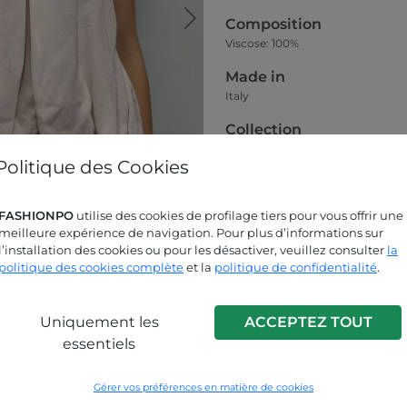
Composition
Viscose: 100%
Made in
Italy
Collection
Printemps-Été
Politique des Cookies
Guide des tailles
FASHIONPO
utilise des cookies de profilage tiers pour vous offrir une
meilleure expérience de navigation. Pour plus d’informations sur
l’installation des cookies ou pour les désactiver, veuillez consulter
la
politique des cookies complète
et la
politique de confidentialité
.
Uniquement les
ACCEPTEZ TOUT
essentiels
Cherchez-vous des réponses?
Gérer vos préférences en matière de cookies