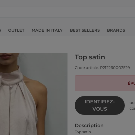
S
OUTLET
MADE IN ITALY
BEST SELLERS
BRANDS
Top satin
Code article: P212260003529
ÉPU
IDENTIFIEZ-
o
co
VOUS
Description
Top satin